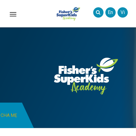
En
Vi
Toggle
Styles
CHA MẸ