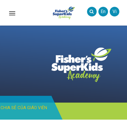
En
Vi
Toggle
Styles
CHIA SẺ CỦA GIÁO VIÊN