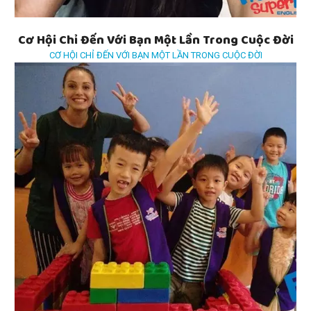
Cơ Hội Chỉ Đến Với Bạn Một Lần Trong Cuộc Đời
CƠ HỘI CHỈ ĐẾN VỚI BẠN MỘT LẦN TRONG CUỘC ĐỜI