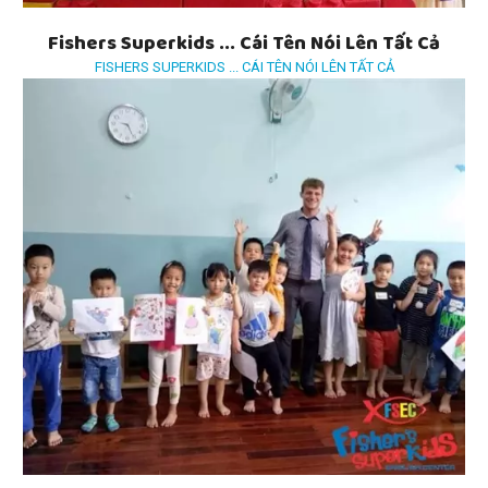
Fishers Superkids ... Cái Tên Nói Lên Tất Cả
FISHERS SUPERKIDS ... CÁI TÊN NÓI LÊN TẤT CẢ