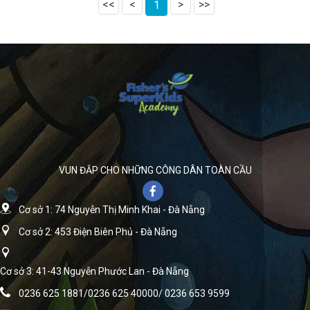
<<
<
>
>>
1
VUN ĐẮP CHO NHỮNG CÔNG DÂN TOÀN CẦU
Cơ sở 1: 74 Nguyễn Thị Minh Khai - Đà Nẵng
Cơ sở 2: 453 Điện Biên Phủ - Đà Nẵng
Cơ sở 3: 41-43 Nguyễn Phước Lan - Đà Nẵng
0236 625 1881/0236 625 40000/ 0236 653 9599