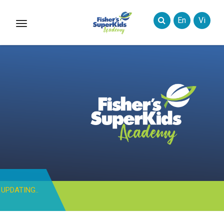
En
Vi
Toggle
Styles
UPDATING..