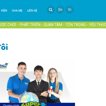
En
Vi
 VIÊN
CHA MẸ
LIÊN HỆ
 - PHÁT TRIỂN - QUAN TÂM - TÔN TRỌNG - YÊU THƯƠNG
ôi