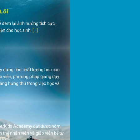
Lõi
 đem lại ảnh hưởng tích cực,
diện cho học sinh.
[...]
ây dựng cho chất lượng học cao
 giáo viên, phương pháp giảng dạy
ăng hứng thú trong việc học và
perKids
A
cademy
đạt được hôm
n thể nhân viên và giáo viên kể từ