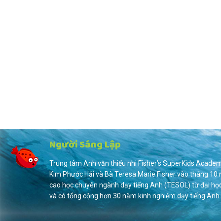
Người Sáng Lập
Trung tâm Anh văn thiếu nhi Fisher’s SuperKids
A
cade
Kim Phước Hải và Bà Teresa Marie Fisher vào tháng 10 
cao học chuyên ngành dạy tiếng Anh (TESOL) từ đại học
và có tổng cộng hơn 30 năm kinh nghiệm dạy tiếng Anh 