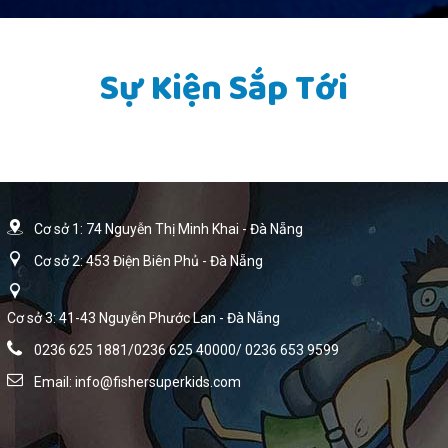
Sự Kiện Sắp Tới
Cơ sở 1: 74 Nguyễn Thị Minh Khai - Đà Nẵng
Cơ sở 2: 453 Điện Biên Phủ - Đà Nẵng
Cơ sở 3: 41-43 Nguyễn Phước Lan - Đà Nẵng
0236 625 1881/0236 625 40000/ 0236 653 9599
Email:
info@fishersuperkids.com