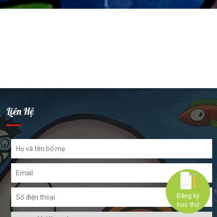
Liên Hệ
Đăng ký
học thử