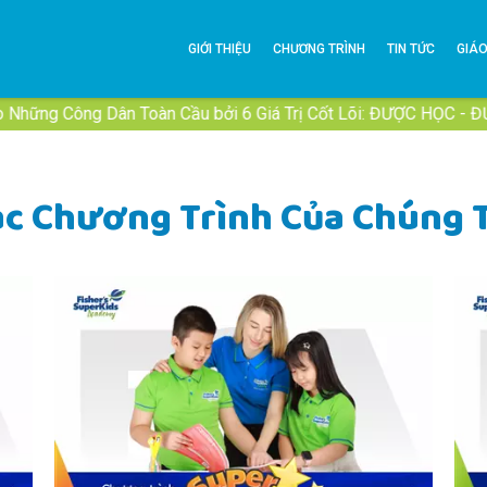
GIỚI THIỆU
CHƯƠNG TRÌNH
TIN TỨC
GIÁO
 Dân Toàn Cầu bởi 6 Giá Trị Cốt Lõi: ĐƯỢC HỌC - ĐƯỢC CHƠI
ác Chương Trình Của Chúng T