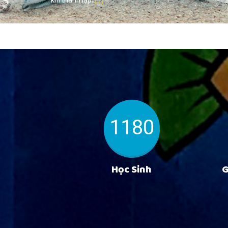
khi thành lập.
[...]
1180
Học Sinh
G