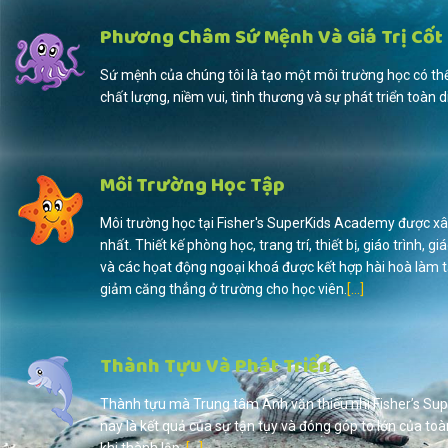
Phương Châm Sứ Mệnh Và Giá Trị Cốt 
Sứ mệnh của chúng tôi là tạo một môi trường học có thể
chất lượng, niềm vui, tình thương và sự phát triển toàn 
Môi Trường Học Tập
Môi trường học tại Fisher's SuperKids Academy được x
nhất. Thiết kế phòng học, trang trí, thiết bị, giáo trình,
và các họat động ngoại khoá được kết hợp hài hoà làm t
giảm căng thẳng ở trường cho học viên.
[...]
Thành Tựu Và Phát Triển
Thành tựu mà Trung tâm Anh văn thiếu nhi Fisher’s Su
nay là kết quả của sự tận tụy và đóng góp to lớn của toà