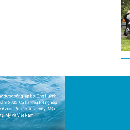
my
được sáng lập bởi Ông Huỳnh
năm 2005. Cả hai đều tốt nghiệp
 Azusa Pacific University (Mỹ)
tại Mỹ và Việt Nam.
[...]