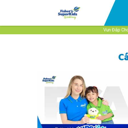
Vun Đắp Cho Những Công
C