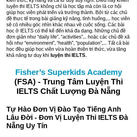
kiến thức, kỹ năng và cả tư duy suy nghĩ. Điều này khiến
luyện thi IELTS không chỉ là học tập mà còn là cơ hội
giúp học viên phát triển và trưởng thành. Bởi từ các chủ
đề thực tế trong bài giảng kỹ năng, tình huống,... học viên
sẽ có nhiều góc nhìn khác nhau về cuộc sống. Các bài
học ở IELTS có thể kể đến khá đa dạng. Những chủ đề
đơn giản như “daily life”, “activities”,.. hoặc các chủ đề xã
hội như “environment”, “health”, “population”,... Tất cả bài
học đều giúp học viên vừa hoàn thiện tri thức, vừa tăng
khả năng tư duy khi
luyện thi IELTS.
Fisher’s Superkids Academy
(FSA) - Trung Tâm Luyện Thi
IELTS Chất Lượng Đà Nẵng
Tự Hào Đơn Vị Đào Tạo Tiếng Anh
Lâu Đời - Đơn Vị Luyện Thi IELTS Đà
Nẵng Uy Tín