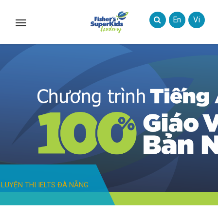
En
Vi
Toggle
Styles
LUYỆN THI IELTS ĐÀ NẴNG