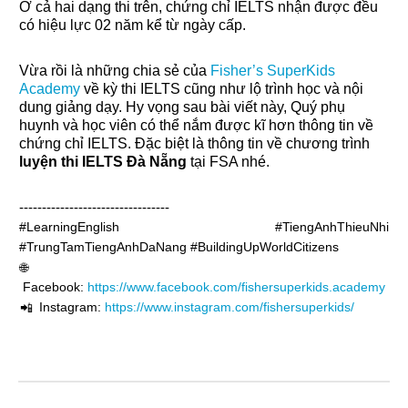
Ở cả hai dạng thi trên, chứng chỉ IELTS nhận được đều
có hiệu lực 02 năm kể từ ngày cấp.
Vừa rồi là những chia sẻ của
Fisher’s SuperKids
Academy
về kỳ thi IELTS cũng như lộ trình học và nội
dung giảng dạy. Hy vọng sau bài viết này, Quý phụ
huynh và học viên có thể nắm được kĩ hơn thông tin về
chứng chỉ IELTS. Đặc biệt là thông tin về chương trình
luyện thi IELTS Đà Nẵng
tại FSA nhé.
---------------------------------
#LearningEnglish #TiengAnhThieuNhi 
#TrungTamTiengAnhDaNang #BuildingUpWorldCitizens
🌐
Facebook:
https://www.facebook.com/fishersuperkids.academy
Instagram:
https://www.instagram.com/fishersuperkids/
📲