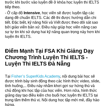
trước khi bước vào luyện đề ở khóa học luyện thi IELTS
tiếp theo.
- Ở cấp độ
Intensive
, học viên sẽ được luyện tập các
dạng đề chuẩn IELTS. Các đề thi được hướng dẫn chi
tiết. Đặc biệt, kỹ năng Nói và Viết được theo dõi sát sao
bởi giáo viên bản xứ. Điều này giúp học viên nâng cao
sự tự tin khi sử dụng hai kỹ năng quan trọng này hơn khi
luyện thi IELTS.
Điểm Mạnh Tại FSA Khi Giảng Dạy
Chương Trình Luyện Thi IELTS -
Luyện Thi IELTS Đà Nẵng
Tại
Fisher’s SuperKids Academy
,
nội dung bài học sẽ
được trình bày sinh động theo các hình thức video, slide,
tình huống,... Điều này nhằm khơi gợi sự hứng thú và
chủ động khi học tập của học viên. Hơn nữa, hình thức
giảng dạy tạo điều kiện cho buổi học luyện thi IELTS tại
trung tâm thêm thú vị. Nội dung học tập mới mẻ, đầy hào
hứng.