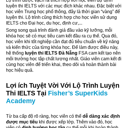
Lộ trình được vạch ra thích hợp với học viên dự định
luyện thi IELTS với các mục đích khác nhau. Đặc biệt với
học viên Trung học phổ thông, đây là thời gian “vàng” để
luyện thi. Lộ trình cũng thích hợp cho học viên sử dụng
IELTS cho Đại học, du học, định cư,...
Song song quá trình đánh giá đầu vào kỹ lưỡng, mỗi
khóa học sẽ có mục tiêu cam kết đầu ra cụ thể. Qua đó,
học viên khi tốt nghiệp cần đạt đủ tiêu chuẩn về kỹ năng
và kiến thức của từng khóa học. Để làm được điều này,
hệ thống
luyện thi IELTS Đà Nẵng
FSA cam kết tạo nên
môi trường học tập chất lượng nhất. Giáo viên cam kết đi
cùng học viên để triển khai, theo dõi và hoàn thành bài
học hiệu quả.
Lợi ích Tuyệt Vời Với Lộ Trình Luyện
Thi IELTS Tại
Fisher’s SuperKids
Academy
Từ ba cấp độ rõ ràng, học viên có thể
dễ dàng xác định
được mục tiêu
khi được xếp lớp. Thêm vào đó, học
viên có
định hướng học tập
cụ thể mỗi khi hoàn thành