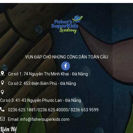
VUN ĐẮP CHO NHỮNG CÔNG DÂN TOÀN CẦU
Cơ sở 1: 74 Nguyễn Thị Minh Khai - Đà Nẵng
Cơ sở 2: 453 Điện Biên Phủ - Đà Nẵng
Cơ sở 3: 41-43 Nguyễn Phước Lan - Đà Nẵng
0236 625 1881/0236 625 40000/ 0236 653 9599
Email:
info@fishersuperkids.com
Liên Hệ