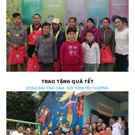
TRAO TẶNG QUÀ TẾT
ĐONG ĐẦY TÌNH CẢM - GÓI TRỌN YÊU THƯƠNG