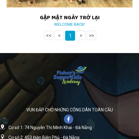
GẶP MẶT NGÀY TRỞ LẠI
WELCOME BACK!
<<
<
>
>>
1
VUN ĐẮP CHO NHỮNG CÔNG DÂN TOÀN CẦU
Cơ sở 1: 74 Nguyễn Thị Minh Khai - Đà Nẵng
Cơ sở 2: 453 Điện Biên Phủ - Đà Nẵng