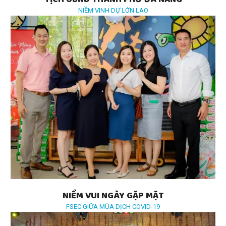
TỊCH UBND THÀNH PHỐ ĐÀ NẴNG
NIỀM VINH DỰ LỚN LAO
NIỀM VUI NGÀY GẶP MẶT
FSEC GIỮA MÙA DỊCH COVID-19