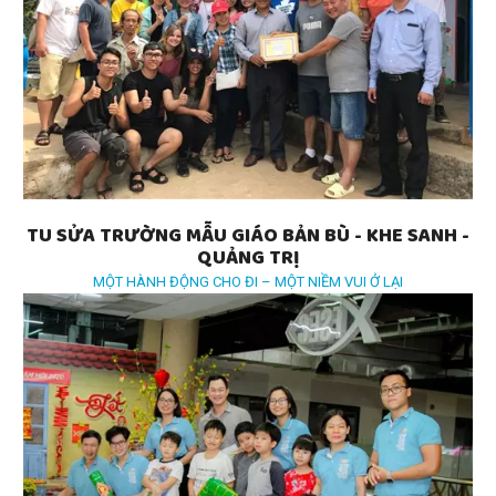
TU SỬA TRƯỜNG MẪU GIÁO BẢN BÙ - KHE SANH -
QUẢNG TRỊ
MỘT HÀNH ĐỘNG CHO ĐI – MỘT NIỀM VUI Ở LẠI