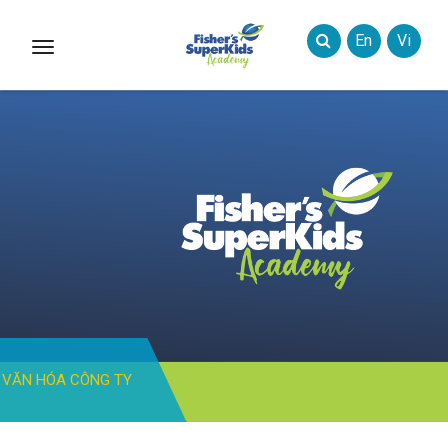
En
Vi
Toggle
Styles
VĂN HÓA CÔNG TY