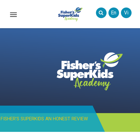
En
Vi
Toggle
Styles
FISHER’S SUPERKIDS AN HONEST REVIEW