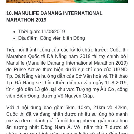
10. MANULIFE DANANG INTERNATIONAL
MARATHON 2019
Thời gian: 11/08/2019
Địa điểm: Công viên biển Đông
Tiếp nối thành công của các kỳ tổ chức trước, Cuộc thi
Marathon Quốc tế Đà Nẵng năm 2019 tài trợ chính bởi
Manulife (Manulife Danang International Marathon 2019)
do Pulse Active thực hiện dưới sự chỉ đạo của UBND
Tp. Đà Nẵng và hướng dẫn của Sở Văn hoá và Thể thao
Tp. Đà Nẵng sẽ chính thức diễn ra vào ngày 11-8-2019,
từ 4 giờ đến 13 giờ, tại khu vực Tượng mẹ Âu Cơ, công
viên Biển Đông, đường Võ Nguyên Giáp.
Với 4 nội dung bao gồm 5km, 10km, 21km và 42km,
Cuộc thi đã và đang nhận được nhiều sự ủng hộ mạnh
mẽ và được đánh giá là một trong những giải marathon
ấn tượng nhất Đông Nam Á. Với năm thứ 7 được tổ
chức, chương trình năm nay dự kiến sẽ chào đón hơn