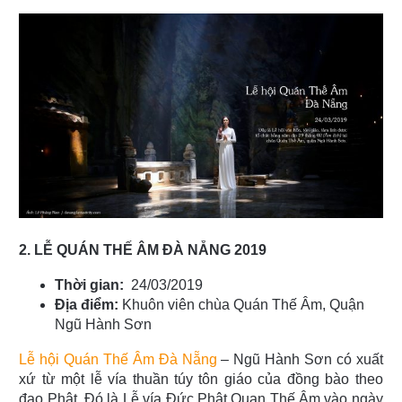
2. LỄ QUÁN THẾ ÂM ĐÀ NẴNG 2019
Thời gian:
24/03/2019
Địa điểm:
Khuôn viên chùa Quán Thế Âm, Quận
Ngũ Hành Sơn
Lễ hội Quán Thế Âm Đà Nẵng
– Ngũ Hành Sơn có xuất
xứ từ một lễ vía thuần túy tôn giáo của đồng bào theo
đạo Phật. Đó là Lễ vía Đức Phật Quan Thế Âm vào ngày