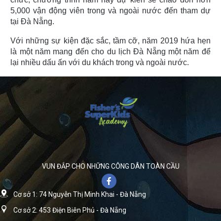
5,000 vận động viên trong và ngoài nước đến tham dự
tại Đà Nẵng.
Với những sự kiện đặc sắc, tầm cỡ, năm 2019 hứa hẹn
là một năm mang đến cho du lịch Đà Nẵng một năm để
lại nhiều dấu ấn với du khách trong và ngoài nước.
VUN ĐẮP CHO NHỮNG CÔNG DÂN TOÀN CẦU
Cơ sở 1: 74 Nguyễn Thị Minh Khai - Đà Nẵng
Cơ sở 2: 453 Điện Biên Phủ - Đà Nẵng