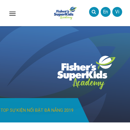
En
Vi
Toggle
Styles
TOP SỰ KIỆN NỔI BẬT ĐÀ NẴNG 2019