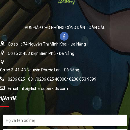
VUN ĐẮP CHO NHỮNG CÔNG DÂN TOÀN CẦU
Cơ sở 1: 74 Nguyễn Thị Minh Khai - Đà Nẵng
Cơ sở 2: 453 Điện Biên Phủ - Đà Nẵng
Cơ sở 3: 41-43 Nguyễn Phước Lan - Đà Nẵng
0236 625 1881/0236 625 40000/ 0236 653 9599
Email:
info@fishersuperkids.com
Liên Hệ