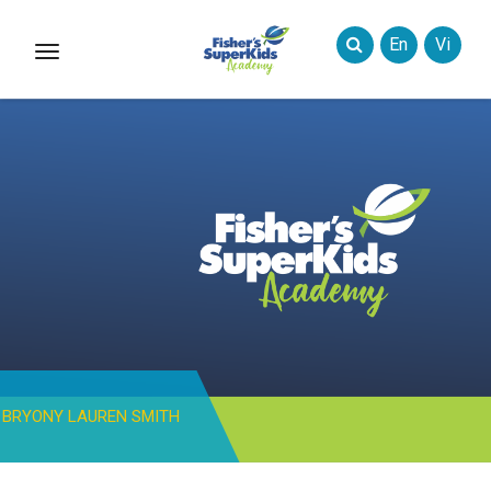
En
Vi
Toggle
Styles
BRYONY LAUREN SMITH