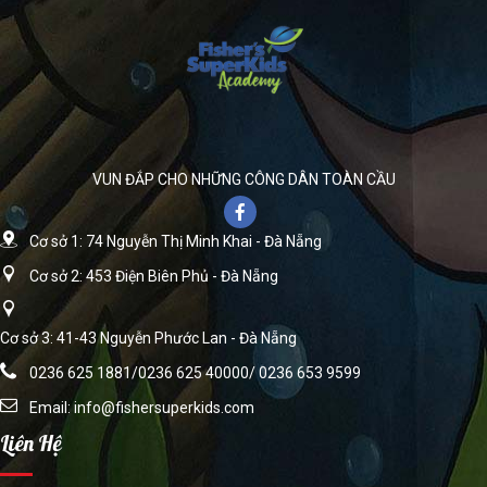
VUN ĐẮP CHO NHỮNG CÔNG DÂN TOÀN CẦU
Cơ sở 1: 74 Nguyễn Thị Minh Khai - Đà Nẵng
Cơ sở 2: 453 Điện Biên Phủ - Đà Nẵng
Cơ sở 3: 41-43 Nguyễn Phước Lan - Đà Nẵng
0236 625 1881/0236 625 40000/ 0236 653 9599
Email:
info@fishersuperkids.com
Liên Hệ