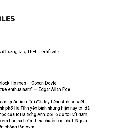
RLES
iết sáng tạo; TEFL Certificate.
erlock Holmes – Conan Doyle
n true enthusiasm” ― Edgar Allan Poe
ương quốc Anh. Tôi đã dạy tiếng Anh tại Việt
nh phố Hà Tĩnh yên bình nhưng hiện nay tôi đã
c của tôi là tiếng Anh, bởi lẽ đó tôi rất đam
 em học sinh đạt tiêu chuẩn cao nhất. Ngoài
 đến phòng tập gym.