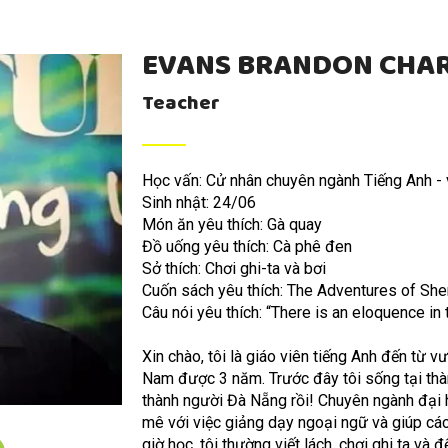
EVANS BRANDON CHA
Teacher
Học vấn: Cử nhân chuyên ngành Tiếng Anh - v
Sinh nhật: 24/06
Món ăn yêu thích: Gà quay
Đồ uống yêu thích: Cà phê đen
Sở thích: Chơi ghi-ta và bơi
Cuốn sách yêu thích: The Adventures of Sh
Câu nói yêu thích: “There is an eloquence i
Xin chào, tôi là giáo viên tiếng Anh đến từ v
Nam được 3 năm. Trước đây tôi sống tại thà
thành người Đà Nẵng rồi! Chuyên ngành đại họ
mê với việc giảng dạy ngoại ngữ và giúp các
giờ học, tôi thường viết lách, chơi ghi ta và