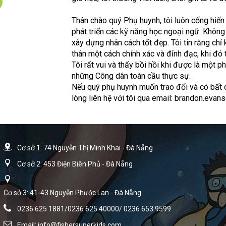
Thân chào quý Phụ huynh, tôi luôn cống hiến 
phát triển các kỹ năng học ngoại ngữ. Khôn
xây dựng nhân cách tốt đẹp. Tôi tin rằng chỉ
thân một cách chính xác và đỉnh đạc, khi đó 
Tôi rất vui và thấy bồi hồi khi được là một p
những Công dân toàn cầu thực sự.
Nếu quý phụ huynh muốn trao đổi và có bất 
lòng liên hệ với tôi qua email: brandon.eva
Cơ sở 1: 74 Nguyễn Thị Minh Khai - Đà Nẵng
Cơ sở 2: 453 Điện Biên Phủ - Đà Nẵng
Cơ sở 3: 41-43 Nguyễn Phước Lan - Đà Nẵng
0236 625 1881/0236 625 40000/ 0236 653 9599
Email:
info@fishersuperkids.com