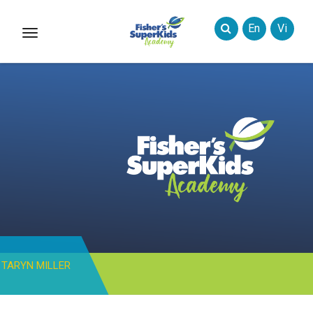
En
Vi
Toggle
Styles
TARYN MILLER