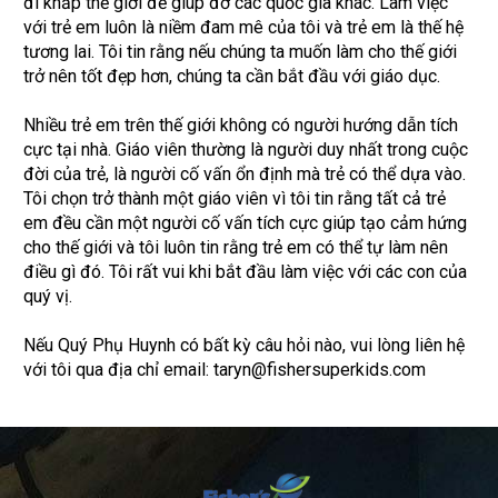
đi khắp thế giới để giúp đỡ các quốc gia khác. Làm việc
với trẻ em luôn là niềm đam mê của tôi và trẻ em là thế hệ
tương lai. Tôi tin rằng nếu chúng ta muốn làm cho thế giới
trở nên tốt đẹp hơn, chúng ta cần bắt đầu với giáo dục.
Nhiều trẻ em trên thế giới không có người hướng dẫn tích
cực tại nhà. Giáo viên thường là người duy nhất trong cuộc
đời của trẻ, là người cố vấn ổn định mà trẻ có thể dựa vào.
Tôi chọn trở thành một giáo viên vì tôi tin rằng tất cả trẻ
em đều cần một người cố vấn tích cực giúp tạo cảm hứng
cho thế giới và tôi luôn tin rằng trẻ em có thể tự làm nên
điều gì đó. Tôi rất vui khi bắt đầu làm việc với các con của
quý vị.
Nếu Quý Phụ Huynh có bất kỳ câu hỏi nào, vui lòng liên hệ
với tôi qua địa chỉ email: taryn@fishersuperkids.com