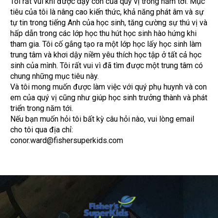
Tôi rất vui khi được dạy con của quý vị trong năm tới. Mục
tiêu của tôi là nâng cao kiến ​​thức, khả năng phát âm và sự
tự tin trong tiếng Anh của học sinh, tăng cường sự thú vị và
hấp dẫn trong các lớp học thu hút học sinh hào hứng khi
tham gia. Tôi cố gắng tạo ra một lớp học lấy học sinh làm
trung tâm và khơi dậy niềm yêu thích học tập ở tất cả học
sinh của mình. Tôi rất vui vì đã tìm được một trung tâm có
chung những mục tiêu này.
Và tôi mong muốn được làm việc với quý phụ huynh và con
em của quý vị cũng như giúp học sinh trưởng thành và phát
triển trong năm tới.
Nếu bạn muốn hỏi tôi bất kỳ câu hỏi nào, vui lòng email
cho tôi qua địa chỉ:
conor.ward@fishersuperkids.com