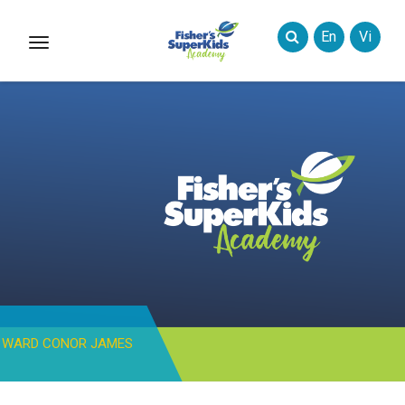
En
Vi
Toggle
Styles
WARD CONOR JAMES