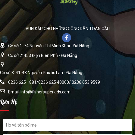
VUN ĐẮP CHO NHỮNG CÔNG DÂN TOÀN CẦU
Cơ sở 1: 74 Nguyễn Thị Minh Khai - Đà Nẵng
Cơ sở 2: 453 Điện Biên Phủ - Đà Nẵng
Cơ sở 3: 41-43 Nguyễn Phước Lan - Đà Nẵng
0236 625 1881/0236 625 40000/ 0236 653 9599
Email:
info@fishersuperkids.com
Liên Hệ