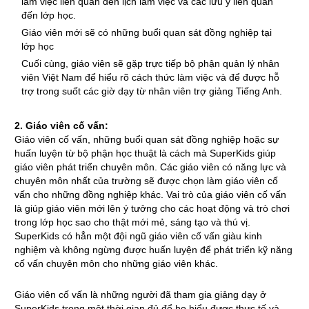
làm việc liên quan đến lịch làm việc và các lưu ý liên quan
đến lớp học.
Giáo viên mới sẽ có những buổi quan sát đồng nghiệp tại
lớp học
Cuối cùng, giáo viên sẽ gặp trực tiếp bộ phận quản lý nhân
viên Việt Nam để hiểu rõ cách thức làm việc và để được hỗ
trợ trong suốt các giờ dạy từ nhân viên trợ giảng Tiếng Anh.
2. Giáo viên cố vấn:
Giáo viên cố vấn, những buổi quan sát đồng nghiệp hoặc sự
huấn luyện từ bộ phận học thuật là cách mà SuperKids giúp
giáo viên phát triển chuyên môn. Các giáo viên có năng lực và
chuyên môn nhất của trường sẽ được chọn làm giáo viên cố
vấn cho những đồng nghiệp khác. Vai trò của giáo viên cố vấn
là giúp giáo viên mới lên ý tưởng cho các hoạt động và trò chơi
trong lớp học sao cho thật mới mẻ, sáng tạo và thú vị.
SuperKids có hẳn một đội ngũ giáo viên cố vấn giàu kinh
nghiệm và không ngừng được huấn luyện để phát triển kỹ năng
cố vấn chuyên môn cho những giáo viên khác.
Giáo viên cố vấn là những người đã tham gia giảng dạy ở
SuperKids trong một thời gian đủ để họ hiểu được thực tế và