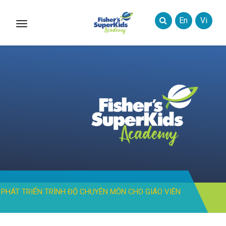
En
Vi
Toggle
Styles
PHÁT TRIỂN TRÌNH ĐỘ CHUYÊN MÔN CHO GIÁO VIÊN