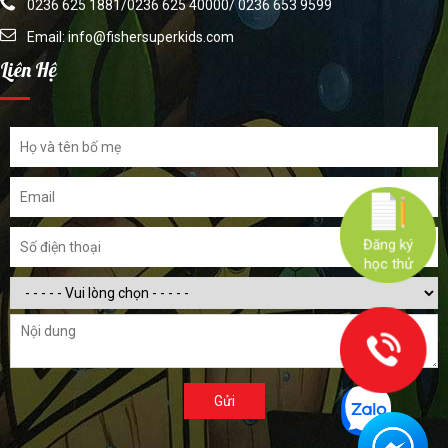
0236 625 1881/0236 625 40000/ 0236 653 9599
Email:
info@fishersuperkids.com
Liên Hệ
Đăng ký
học thử
Gửi