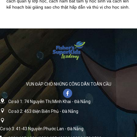
cách quản lý lớp học, cách nắm bắt tâm lý học sinh và cách lên
kế hoạch bài giảng sao cho thật hấp dẫn và thú vị cho học sinh.
VUN ĐẮP CHO NHỮNG CÔNG DÂN TOÀN CẦU
Cơ sở 1: 74 Nguyễn Thị Minh Khai - Đà Nẵng
Cơ sở 2: 453 Điện Biên Phủ - Đà Nẵng
Cơ sở 3: 41-43 Nguyễn Phước Lan - Đà Nẵng