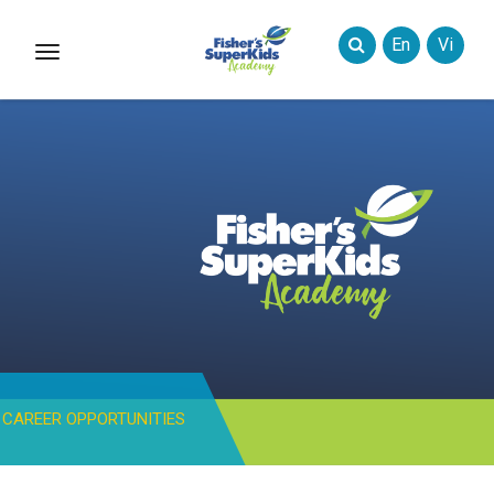
En
Vi
Toggle
Styles
CAREER OPPORTUNITIES