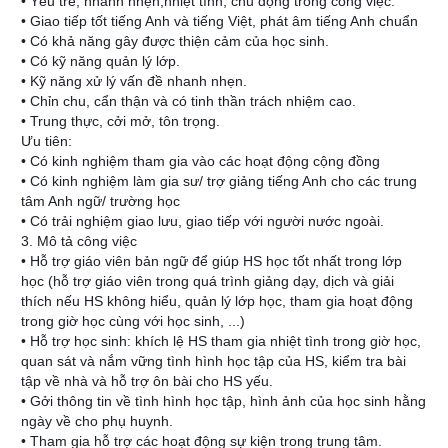
• Yêu trẻ, nhanh nhẹn,nhiệt tình, chủ động trong công việc.
• Giao tiếp tốt tiếng Anh và tiếng Việt, phát âm tiếng Anh chuẩn
• Có khả năng gây được thiện cảm của học sinh.
• Có kỹ năng quản lý lớp.
• Kỹ năng xử lý vấn đề nhanh nhẹn.
• Chỉn chu, cẩn thận và có tinh thần trách nhiệm cao.
• Trung thực, cởi mở, tôn trọng.
Ưu tiên:
• Có kinh nghiệm tham gia vào các hoạt động cộng đồng
• Có kinh nghiệm làm gia sư/ trợ giảng tiếng Anh cho các trung
tâm Anh ngữ/ trường học
• Có trải nghiệm giao lưu, giao tiếp với người nước ngoài.
3. Mô tả công việc
• Hỗ trợ giáo viên bản ngữ để giúp HS học tốt nhất trong lớp
học (hỗ trợ giáo viên trong quá trình giảng dạy, dịch và giải
thích nếu HS không hiểu, quản lý lớp học, tham gia hoạt động
trong giờ học cùng với học sinh, ...)
• Hỗ trợ học sinh: khích lệ HS tham gia nhiệt tình trong giờ học,
quan sát và nắm vững tình hình học tập của HS, kiểm tra bài
tập về nhà và hỗ trợ ôn bài cho HS yếu.
• Gởi thông tin về tình hình học tập, hình ảnh của học sinh hằng
ngày về cho phụ huynh.
• Tham gia hỗ trợ các hoạt động sự kiện trong trung tâm.