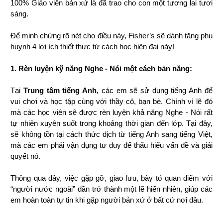
100% Giáo viên bản xứ là đã trao cho con một tương lai tươi 
sáng. 
Để minh chứng rõ nét cho điều này, Fisher’s sẽ dành tặng phụ 
huynh 4 lợi ích thiết thực từ cách học hiện đại này!
1. Rèn luyện kỹ năng Nghe - Nói một cách bản năng: 
Tại 
Trung tâm tiếng Anh, 
các em sẽ sử dụng tiếng Anh để 
vui chơi và học tập cùng với thầy cô, bạn bè. Chính vì lẽ đó 
mà các học viên sẽ được rèn luyện khả năng Nghe - Nói rất 
tự nhiên xuyên suốt trong khoảng thời gian đến lớp. Tại đây, 
sẽ không tồn tại cách thức dịch từ tiếng Anh sang tiếng Việt, 
mà các em phải vận dụng tư duy để thấu hiểu vấn đề và giải 
quyết nó.  
Thông qua đây, việc gặp gỡ, giao lưu, bày tỏ quan điểm với 
“người nước ngoài” dần trở thành một lẽ hiển nhiên, giúp các 
em hoàn toàn tự tin khi gặp người bản xứ ở bất cứ nơi đâu.