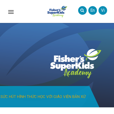
En
Vi
Toggle
Styles
SỨC HÚT HÌNH THỨC HỌC VỚI GIÁO VIÊN BẢN XỨ