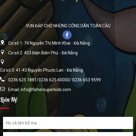
VUN ĐẮP CHO NHỮNG CÔNG DÂN TOÀN CẦU
Cơ sở 1: 74 Nguyễn Thị Minh Khai - Đà Nẵng
Cơ sở 2: 453 Điện Biên Phủ - Đà Nẵng
Cơ sở 3: 41-43 Nguyễn Phước Lan - Đà Nẵng
0236 625 1881/0236 625 40000/ 0236 653 9599
Email:
info@fishersuperkids.com
Liên Hệ